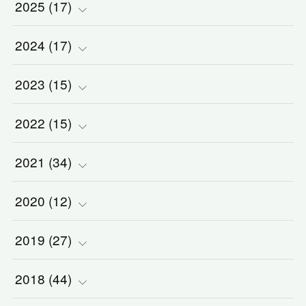
2025
(
(
17
1
)
)
2024
(
(
17
2
)
)
(
1
)
2023
(
(
15
2
)
)
(
1
)
(
3
)
2022
(
(
15
3
)
)
(
5
)
(
1
)
(
3
)
2021
(
(
34
2
)
)
(
1
)
(
1
)
(
2
)
(
5
)
2020
(
(
12
2
)
)
(
2
)
(
1
)
(
5
)
(
3
)
(
2
)
2019
(
(
27
1
)
)
(
1
)
(
1
)
(
2
)
(
2
)
(
5
)
2018
(
(
44
4
)
)
(
1
)
(
7
)
(
3
)
(
3
)
(
1
)
(
2
)