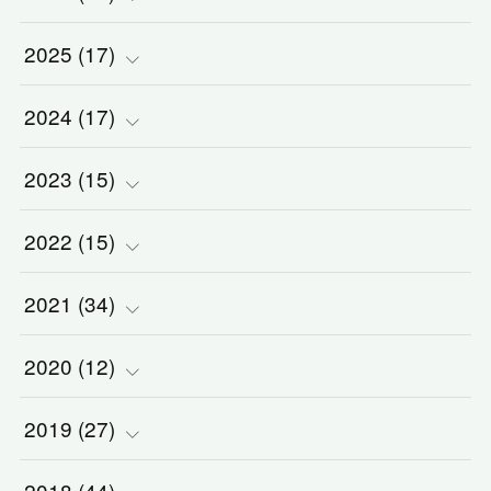
2025
(
(
17
1
)
)
2024
(
(
17
2
)
)
(
1
)
2023
(
(
15
2
)
)
(
1
)
(
3
)
2022
(
(
15
3
)
)
(
5
)
(
1
)
(
3
)
2021
(
(
34
2
)
)
(
1
)
(
1
)
(
2
)
(
5
)
2020
(
(
12
2
)
)
(
2
)
(
1
)
(
5
)
(
3
)
(
2
)
2019
(
(
27
1
)
)
(
1
)
(
1
)
(
2
)
(
2
)
(
5
)
2018
(
44
)