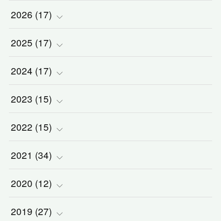
2026
(
17
)
2025
(
(
17
2
)
)
2024
(
(
17
2
)
)
(
1
)
2023
(
(
15
2
)
)
(
1
)
(
1
)
2022
(
(
15
3
)
)
(
5
)
(
1
)
(
3
)
2021
(
(
34
2
)
)
(
1
)
(
1
)
(
2
)
(
3
)
2020
(
(
12
2
)
)
(
2
)
(
1
)
(
5
)
(
3
)
(
5
)
2019
(
(
27
1
)
)
(
1
)
(
1
)
(
2
)
(
2
)
(
5
)
(
2
)