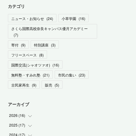
カテゴリ
ニュース・お知らせ
(
24
)
小草学園
(
16
)
さくら国際高校奈良キャンパス優月アカデミー
(
7
)
寄付
(
9
)
特別講座
(
3
)
フリースペース
(
8
)
国際交流(シャオツァオ)
(
16
)
無料塾・すみれ塾
(
21
)
市民の集い
(
23
)
古民家再生
(
9
)
販売
(
5
)
アーカイブ
2026
(
16
)
2025
(
17
(
1
)
)
(
1
)
2024
(
17
(
2
)
)