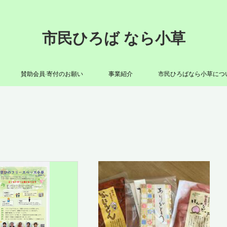
市民ひろば なら小草
賛助会員·寄付のお願い
事業紹介
市民ひろばなら小草につ