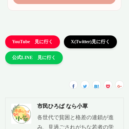
市民ひろば なら小草
各世代で貧困と格差の連鎖が進
み、見過ごされがちな若者の学