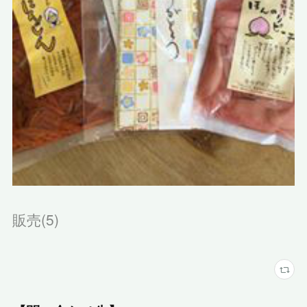
販売
(
5
)