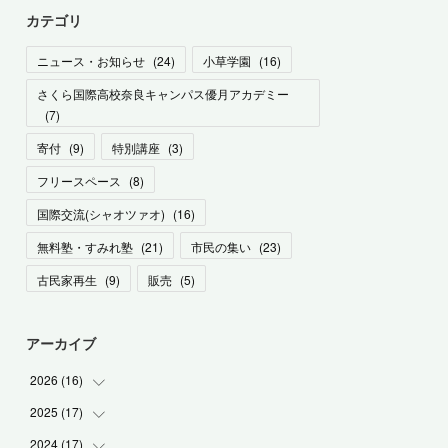
カテゴリ
ニュース・お知らせ
(
24
)
小草学園
(
16
)
さくら国際高校奈良キャンパス優月アカデミー
(
7
)
寄付
(
9
)
特別講座
(
3
)
フリースペース
(
8
)
国際交流(シャオツァオ)
(
16
)
無料塾・すみれ塾
(
21
)
市民の集い
(
23
)
古民家再生
(
9
)
販売
(
5
)
アーカイブ
2026
(
16
)
2025
(
17
(
1
)
)
(
1
)
2024
(
17
(
2
)
)