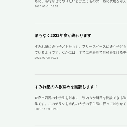
ちの子も行かせてやりたいとは思うものの、塾の費用を考える
2025.05.01 05:58
まもなく2022年度が終わります
すみれ塾に通う子どもたちも、フリースペースに通う子ども
ているようです。なかには、すでに先を見て英検を受ける準
2023.03.08 10:36
すみれ塾の３教室めを開設します！
奈良市西部の中学生を対象に、県内３か所目を開設できる運
集です。このチラシを市内の大学の学生課に行って置かせて
2022.11.29 01:53