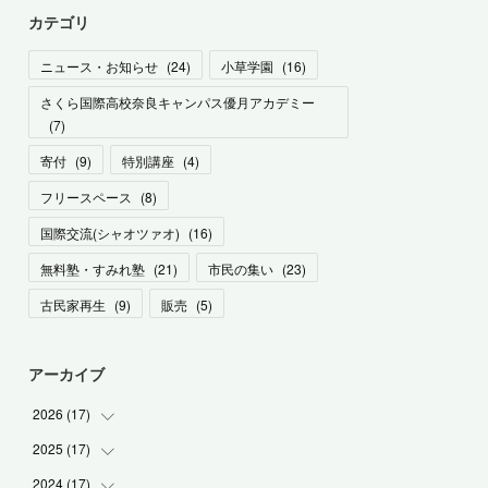
カテゴリ
ニュース・お知らせ
(
24
)
小草学園
(
16
)
さくら国際高校奈良キャンパス優月アカデミー
(
7
)
寄付
(
9
)
特別講座
(
4
)
フリースペース
(
8
)
国際交流(シャオツァオ)
(
16
)
無料塾・すみれ塾
(
21
)
市民の集い
(
23
)
古民家再生
(
9
)
販売
(
5
)
アーカイブ
2026
(
17
)
2025
(
17
(
2
)
)
(
1
)
2024
(
17
(
2
)
)