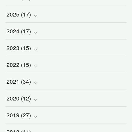
2025
(
(
17
2
)
)
2024
(
(
17
2
)
)
(
1
)
2023
(
(
15
2
)
)
(
1
)
(
1
)
2022
(
(
15
3
)
)
(
5
)
(
1
)
(
3
)
2021
(
(
34
2
)
)
(
1
)
(
1
)
(
2
)
(
3
)
2020
(
(
12
2
)
)
(
2
)
(
1
)
(
5
)
(
3
)
(
5
)
2019
(
(
27
1
)
)
(
1
)
(
1
)
(
2
)
(
2
)
(
5
)
(
2
)
2018
(
44
)