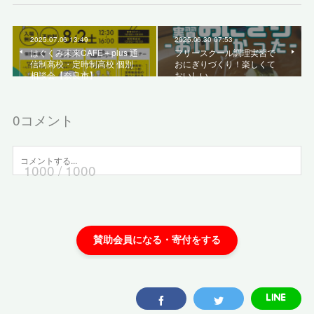
2025.07.06 13:49
2025.06.30 07:53
はぐくみ未来CAFE＋plus 通
フリースクール調理実習で
信制高校・定時制高校 個別
おにぎりづくり！楽しくて
相談会【奈良市】
おいしい
0
コメント
1000
/ 1000