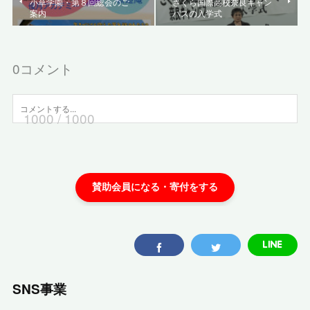
小草学園・第８回総会のご
さくら国際高校奈良キャン
案内
パスの入学式
0
コメント
1000
/ 1000
SNS事業