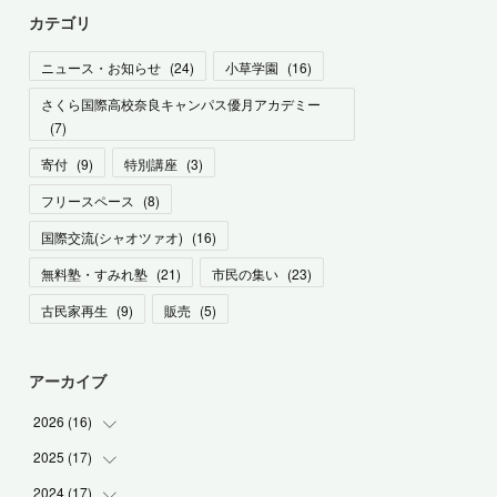
カテゴリ
ニュース・お知らせ
(
24
)
小草学園
(
16
)
さくら国際高校奈良キャンパス優月アカデミー
(
7
)
寄付
(
9
)
特別講座
(
3
)
フリースペース
(
8
)
国際交流(シャオツァオ)
(
16
)
無料塾・すみれ塾
(
21
)
市民の集い
(
23
)
古民家再生
(
9
)
販売
(
5
)
アーカイブ
2026
(
16
)
2025
(
17
(
1
)
)
(
1
)
2024
(
17
(
2
)
)