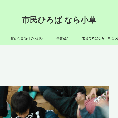
市民ひろば なら小草
賛助会員·寄付のお願い
事業紹介
市民ひろばなら小草につ