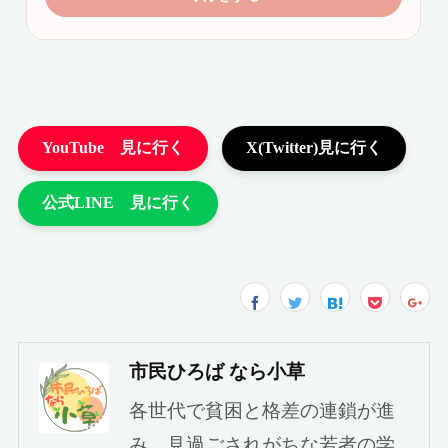
市民ひろば なら小草
各世代で貧困と格差の連鎖が進
み、見過ごされがちな若者の学