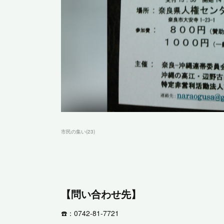
市民の集い
(
23
)
【問い合わせ先】
☎️：0742-81-7721