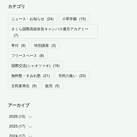
カテゴリ
ニュース・お知らせ
(
24
)
小草学園
(
15
)
さくら国際高校奈良キャンパス優月アカデミー
(
7
)
寄付
(
9
)
特別講座
(
3
)
フリースペース
(
8
)
国際交流(シャオツァオ)
(
16
)
無料塾・すみれ塾
(
21
)
市民の集い
(
23
)
古民家再生
(
9
)
販売
(
5
)
アーカイブ
2026
(
15
)
2025
(
17
(
1
)
)
(
1
)
2024
(
17
(
2
)
)