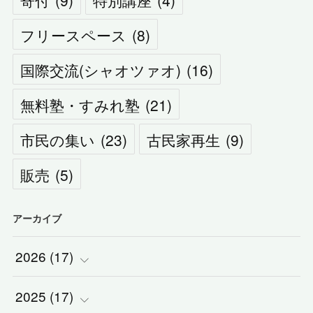
寄付
(
9
)
特別講座
(
4
)
フリースペース
(
8
)
国際交流(シャオツァオ)
(
16
)
無料塾・すみれ塾
(
21
)
市民の集い
(
23
)
古民家再生
(
9
)
販売
(
5
)
アーカイブ
2026
(
17
)
2025
(
(
17
2
)
)