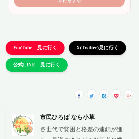
市民ひろば なら小草
各世代で貧困と格差の連鎖が進