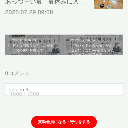
あっつーい夏。夏休みに入…
2026.07.29 09:08
2022.03.07 04:09
2022.01.25 07:14
第３０回奈良からつながる
「学びを支え合う場」があ
市民の集いを終えて
るということ──奈良から広
がる無償の教育支援
0
コメント
1000
/ 1000