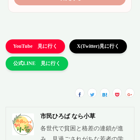
市民ひろば なら小草
各世代で貧困と格差の連鎖が進
み、見過ごされがちな若者の学