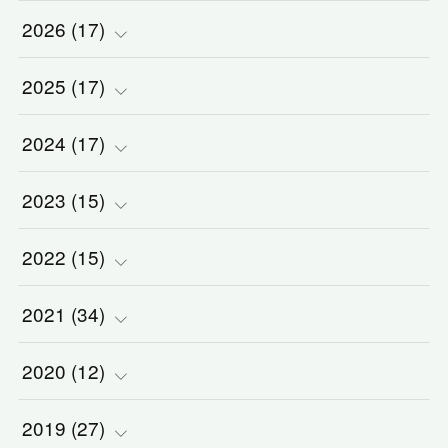
2026
(
17
)
2025
(
(
17
2
)
)
2024
(
(
17
2
)
)
(
1
)
2023
(
(
15
2
)
)
(
1
)
(
1
)
2022
(
(
15
3
)
)
(
5
)
(
1
)
(
3
)
2021
(
(
34
2
)
)
(
1
)
(
1
)
(
2
)
(
3
)
2020
(
(
12
2
)
)
(
2
)
(
1
)
(
5
)
(
3
)
(
5
)
2019
(
(
27
1
)
)
(
1
)
(
1
)
(
2
)
(
2
)
(
5
)
(
2
)