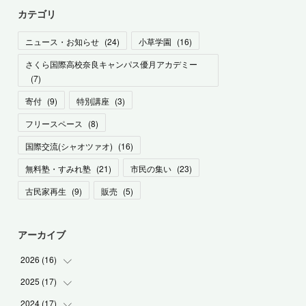
カテゴリ
ニュース・お知らせ
(
24
)
小草学園
(
16
)
さくら国際高校奈良キャンパス優月アカデミー
(
7
)
寄付
(
9
)
特別講座
(
3
)
フリースペース
(
8
)
国際交流(シャオツァオ)
(
16
)
無料塾・すみれ塾
(
21
)
市民の集い
(
23
)
古民家再生
(
9
)
販売
(
5
)
アーカイブ
2026
(
16
)
2025
(
17
(
1
)
)
(
1
)
2024
(
17
(
2
)
)