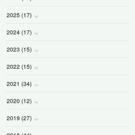
2025
(
(
17
1
)
)
2024
(
(
17
2
)
)
(
1
)
2023
(
(
15
2
)
)
(
1
)
(
3
)
2022
(
(
15
3
)
)
(
5
)
(
1
)
(
3
)
2021
(
(
34
2
)
)
(
1
)
(
1
)
(
2
)
(
5
)
2020
(
(
12
2
)
)
(
2
)
(
1
)
(
5
)
(
3
)
(
2
)
2019
(
(
27
1
)
)
(
1
)
(
1
)
(
2
)
(
2
)
(
5
)
2018
(
44
)