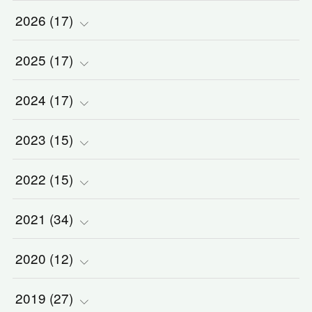
2026
(
17
)
2025
(
(
17
2
)
)
2024
(
(
17
2
)
)
(
1
)
2023
(
(
15
2
)
)
(
1
)
(
1
)
2022
(
(
15
3
)
)
(
5
)
(
1
)
(
3
)
2021
(
(
34
2
)
)
(
1
)
(
1
)
(
2
)
(
3
)
2020
(
(
12
2
)
)
(
2
)
(
1
)
(
5
)
(
3
)
(
5
)
2019
(
(
27
1
)
)
(
1
)
(
1
)
(
2
)
(
2
)
(
5
)
(
2
)