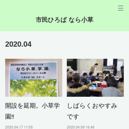
市民ひろば なら小草
2020
.
04
開設を延期。小草学
しばらくおやすみ
園‼️
です
2020.04.17 11:05
2020.04.09 16:46