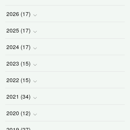
2026
(
17
)
2025
(
(
17
2
)
)
2024
(
(
17
2
)
)
(
1
)
2023
(
(
15
2
)
)
(
1
)
(
1
)
2022
(
(
15
3
)
)
(
5
)
(
1
)
(
3
)
2021
(
(
34
2
)
)
(
1
)
(
1
)
(
2
)
(
3
)
2020
(
(
12
2
)
)
(
2
)
(
1
)
(
5
)
(
3
)
(
5
)
2019
(
(
27
1
)
)