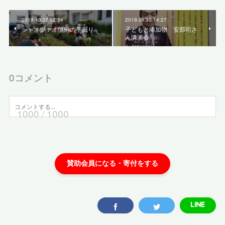
2019.10.27 02:54
2019.09.30 14:27
シャオツァオ恒例の芋掘り
子どもと添加物 安部司さ
ん講演会
0
コメント
1000
/ 1000