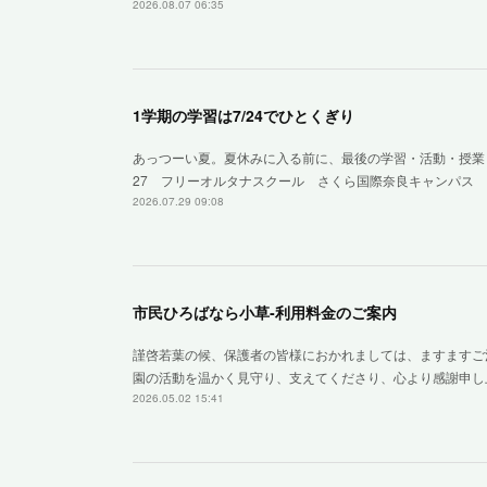
2026.08.07 06:35
1学期の学習は7/24でひとくぎり
あっつーい夏。夏休みに入る前に、最後の学習・活動・授業
27 フリーオルタナスクール さくら国際奈良キャンパス 
2026.07.29 09:08
市民ひろばなら小草‐利用料金のご案内
謹啓若葉の候、保護者の皆様におかれましては、ますますご
園の活動を温かく見守り、支えてくださり、心より感謝申し
2026.05.02 15:41