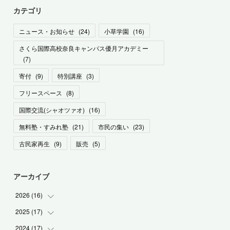
カテゴリ
ニュース・お知らせ
(
24
)
小草学園
(
16
)
さくら国際高校奈良キャンパス優月アカデミー
(
7
)
寄付
(
9
)
特別講座
(
3
)
フリースペース
(
8
)
国際交流(シャオツァオ)
(
16
)
無料塾・すみれ塾
(
21
)
市民の集い
(
23
)
古民家再生
(
9
)
販売
(
5
)
アーカイブ
2026
(
16
)
2025
(
17
(
1
)
)
(
1
)
2024
(
17
(
2
)
)