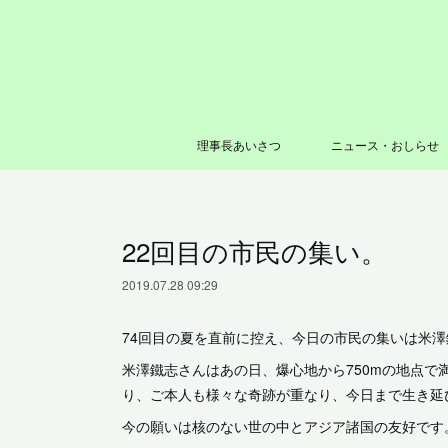
理事長あいさつ
ニュース・おしらせ
22回目の市民の集い。
2019.07.28 09:29
74回目の夏を直前に控え、今日の市民の集いは米
米澤鐵志さんはあの日、爆心地から750mの地点
り、ご本人も様々な奇跡が重なり、今日まで生き延
今の願いは核のない世の中とアジア諸国の友好です