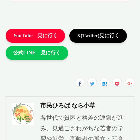
市民ひろば なら小草
各世代で貧困と格差の連鎖が進
み、見過ごされがちな若者の学
習や就労、高齢者の孤立・孤食