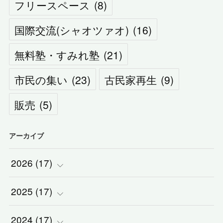
フリースペース
(
8
)
国際交流(シャオツァオ)
(
16
)
無料塾・すみれ塾
(
21
)
市民の集い
(
23
)
古民家再生
(
9
)
販売
(
5
)
アーカイブ
2026
(
17
)
2025
(
(
17
2
)
)
2024
(
(
17
2
)
)
(
1
)