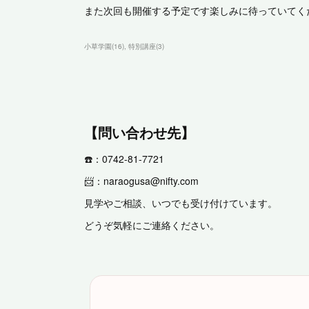
また次回も開催する予定です楽しみに待っていてく
小草学園
(
16
)
特別講座
(
3
)
【問い合わせ先】
☎️：0742-81-7721
📨：naraogusa@nifty.com
見学やご相談、いつでも受け付けています。
どうぞ気軽にご連絡ください。