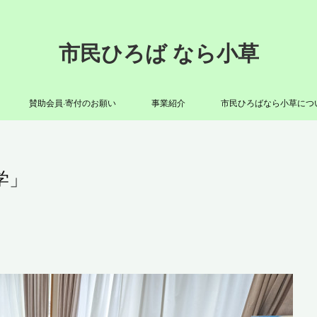
市民ひろば なら小草
賛助会員·寄付のお願い
事業紹介
市民ひろばなら小草につ
学」