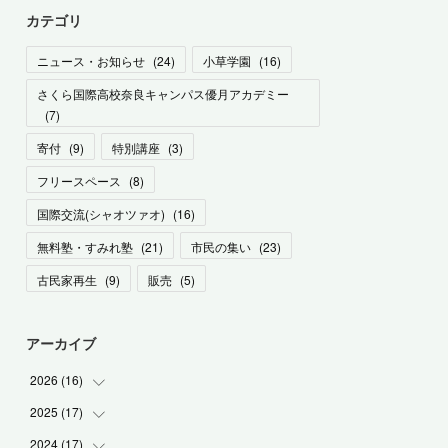
カテゴリ
ニュース・お知らせ
(
24
)
小草学園
(
16
)
さくら国際高校奈良キャンパス優月アカデミー
(
7
)
寄付
(
9
)
特別講座
(
3
)
フリースペース
(
8
)
国際交流(シャオツァオ)
(
16
)
無料塾・すみれ塾
(
21
)
市民の集い
(
23
)
古民家再生
(
9
)
販売
(
5
)
アーカイブ
2026
(
16
)
2025
(
17
(
1
)
)
(
1
)
2024
(
17
(
2
)
)