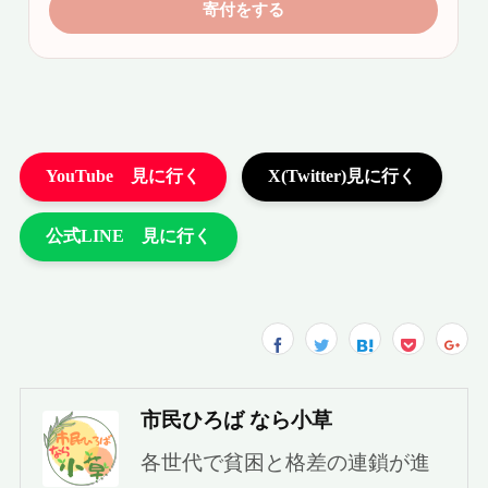
市民ひろば なら小草
各世代で貧困と格差の連鎖が進