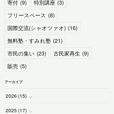
寄付
(
9
)
特別講座
(
3
)
フリースペース
(
8
)
国際交流(シャオツァオ)
(
16
)
無料塾・すみれ塾
(
21
)
市民の集い
(
23
)
古民家再生
(
9
)
販売
(
5
)
アーカイブ
2026
(
15
)
2025
(
(
17
1
)
)