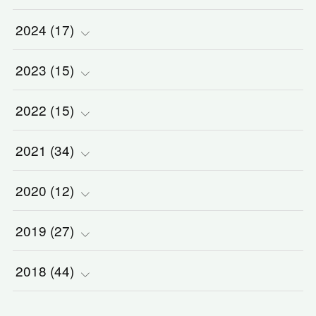
2024
(
(
17
2
)
)
(
1
)
2023
(
(
15
2
)
)
(
1
)
(
3
)
2022
(
(
15
3
)
)
(
5
)
(
1
)
(
3
)
2021
(
(
34
2
)
)
(
1
)
(
1
)
(
2
)
(
5
)
2020
(
(
12
2
)
)
(
2
)
(
1
)
(
5
)
(
3
)
(
2
)
2019
(
(
27
1
)
)
(
1
)
(
1
)
(
2
)
(
2
)
(
5
)
2018
(
(
44
4
)
)
(
1
)
(
7
)
(
3
)
(
3
)
(
1
)
(
2
)
(
2
)
(
1
)
(
1
)
(
15
)