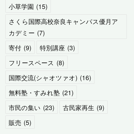
小草学園
(
15
)
さくら国際高校奈良キャンパス優月ア
カデミー
(
7
)
寄付
(
9
)
特別講座
(
3
)
フリースペース
(
8
)
国際交流(シャオツァオ)
(
16
)
無料塾・すみれ塾
(
21
)
市民の集い
(
23
)
古民家再生
(
9
)
販売
(
5
)