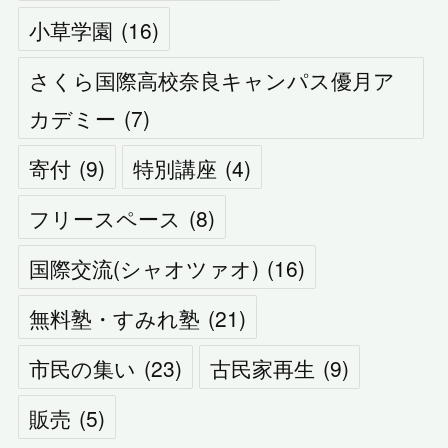
小草学園
(
16
)
さくら国際高校奈良キャンパス優月ア
カデミー
(
7
)
寄付
(
9
)
特別講座
(
4
)
フリースペース
(
8
)
国際交流(シャオツァオ)
(
16
)
無料塾・すみれ塾
(
21
)
市民の集い
(
23
)
古民家再生
(
9
)
販売
(
5
)