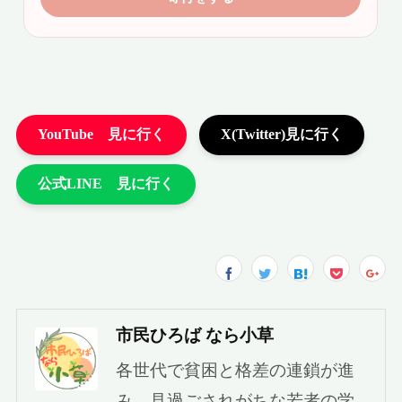
市民ひろば なら小草
各世代で貧困と格差の連鎖が進
み、見過ごされがちな若者の学