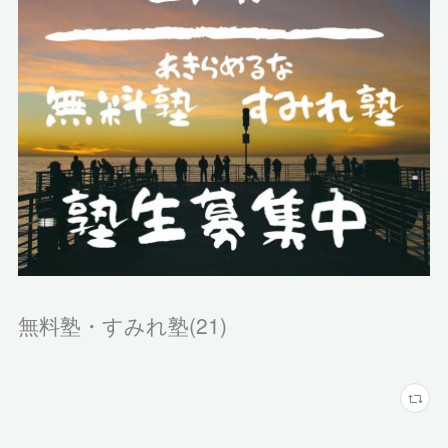
無料塾・すみれ塾
(
21
)