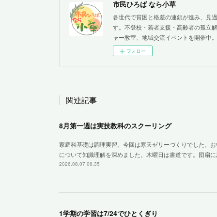
市民ひろば なら小草
各世代で貧困と格差の連鎖が進み、見
す。不登校・若者支援・高齢者の孤立解
ャー教室、地域交流イベントを開催中
フォロー
関連記事
8月第一週は実技教科のスクーリング
家庭科基礎は調理実習。今回は寒天ゼリーづくりでした。お
について知識理解を深めました。木曜日は書道です。団扇に
2026.08.07 06:35
1学期の学習は7/24でひとくぎり