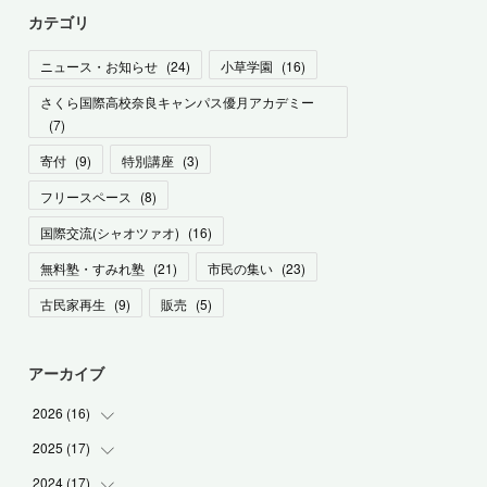
カテゴリ
ニュース・お知らせ
(
24
)
小草学園
(
16
)
さくら国際高校奈良キャンパス優月アカデミー
(
7
)
寄付
(
9
)
特別講座
(
3
)
フリースペース
(
8
)
国際交流(シャオツァオ)
(
16
)
無料塾・すみれ塾
(
21
)
市民の集い
(
23
)
古民家再生
(
9
)
販売
(
5
)
アーカイブ
2026
(
16
)
2025
(
17
(
1
)
)
(
1
)
2024
(
17
(
2
)
)