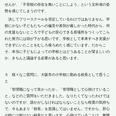
せんが、「不登校の存在を無いことにしよう」という文科省の姿
勢を感じてしまうのです。
決してフリースクールを否定しているわけではありません。学
校にかない子どもたちへの偏見や差別が厳しかった時代から、何
の支援もないところで子どもの安心できる居場所をつくってこら
れた努力には頭が下がる思いです。学校として本来すべき支援が
できずにいたことをむしろ後ろめたく感じています。だからこ
そ、本当に子どもによっての学校とはどうあることが望ましいの
か、きちんと議論する必要があると思います。
５ 様々なご質問に、大阪市の小学校に勤める校長として思うこ
と
「管理職になって良かったか」「管理職として心掛けているこ
と」などのご質問をいただきました。なりたくてなったわけでは
ないのですが、誰かがしなければならないことなら程度の気持ち
で、今もあまり「校長」を意識してはいません。ですから、肝心
の時には頼りない校長だと思います。心掛けていることは、教職