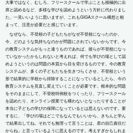
大事ではなく、むしろ、フリースクールで学ぶことも積極的に出
席と認めるなど、多様な学びを認めようという方針に代わりまし
た。一見いいように思いますが、これもGIGAスクール構想と相
まって、注意が必要だと感じています。
なぜなら、不登校の子どもたちがなぜ不登校になったのか、
今、どのような気持ちなのかが問題にされていないからです。今
の教育システムがもっと違うものであれば、彼らが不登校になっ
ていなかったかもしれないと考えれば、何でも学びの場として認
めようというのは問題の本質から目を背けるものです。今の教育
システムが、多くの子どもたちを生きづらくさせ、不登校という
形で結果的に学校から排除することになっているとしたら、今の
教育システムを見直し変えていくことが必要です。根本的な問題
をそのままにして、不登校特例校をつくったり、フリースクール
を認めたり、オンライン授業でも構わないとなったりすることが
本当に子どもの学びの保障になっているとは思えないのです。要
するに、「学びの場はどこでもなんでもいいから、きちんと学ん
で結果出してね。それでも無理って言うことは、君の自己責任だ
からね」と言っているように思えるのです。考えすぎかもしれま