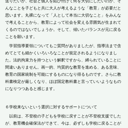
送りたいか、社会と個人を結び付けて何を大切にしたいのか、そ
んなことを子どもと共に大人が考えるような「教育」が必要だと
思います。丸裸になって「人として本当に大切なこと」をみんな
で考えることから、教育によって社会を変える雰囲気が生まれて
くるのではないでしょうか。そして、傾いたバランスが元に戻る
ことを願います。
学習指導要領についてもご質問がありましたが、指導法まで含
めてとても細かくいろいろなことが規定されるようになりまし
た。法的拘束力を持つという解釈ですから、縛られていることに
間違いありません。画一的、均質的な教育を進める、ある意味、
教育の国家統制を可能にするものになり得るものです。さらに教
科書検定が厳しくなり、ほぼ国定教科書と言っていいようなもの
になりつつあると感じます。
６学校来ないという選択に対するサポートについて
以前は、不登校の子どもを学校に戻すことが不登校支援でした
が、教育機会確保法ができて、今は、必ずしも学校に戻ることが