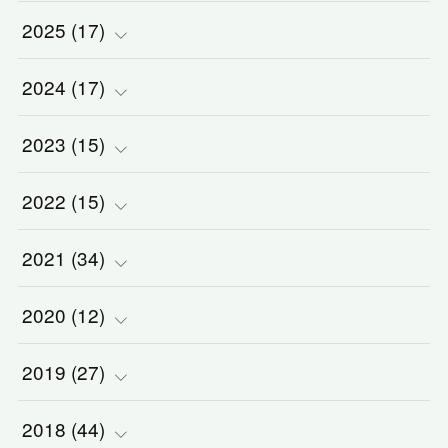
2025
(
(
17
2
)
)
2024
(
(
17
2
)
)
(
1
)
2023
(
(
15
2
)
)
(
1
)
(
1
)
2022
(
(
15
3
)
)
(
5
)
(
1
)
(
3
)
2021
(
(
34
2
)
)
(
1
)
(
1
)
(
2
)
(
3
)
2020
(
(
12
2
)
)
(
2
)
(
1
)
(
5
)
(
3
)
(
5
)
2019
(
(
27
1
)
)
(
1
)
(
1
)
(
2
)
(
2
)
(
5
)
(
2
)
2018
(
(
44
4
)
)
(
1
)
(
7
)
(
3
)
(
3
)
(
1
)
(
2
)