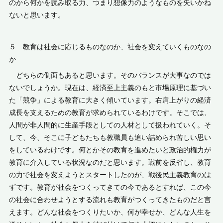
のから何かを読み取る力、つまり想像力のようなものを失いかね
ないと思います。
５ 教育は社会に応じるものなのか、社会を変えていくものなの
か
どちらの側面もあると思います。そのバランスが大事なのでは
ないでしょうか。現在は、経済至上主義のもと市場原理に基づい
た「競争」による教育に大きく傾いています。右肩上がりの経済
成長を支えるための教育が求められているわけです。そこでは、
人間が非人間的に生産手段としての人材として扱われていく。そ
して、今、そこに子どもたちも教職員も追い詰められ苦しい思い
をしているわけです。何とかその教育を進めたいと政治的権力が
教育に介入している状況なのだと思います。戦前を反省し、教育
の力で社会を変えようとスタートしたのが、戦後民主義教育のは
ずです。教育が社会をつくってきての今であるとすれば、この今
の社会に合わせようとする流れも教育がつくってきたものだと言
えます。どんな社会をつくりたいか、何が幸せか、どんな人生を