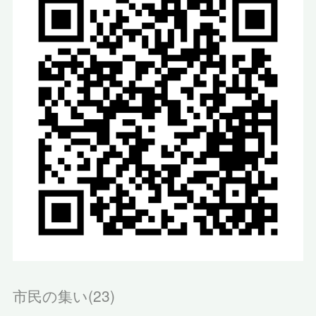
市民の集い
(
23
)