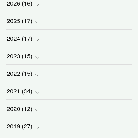
2026
(
16
)
2025
(
(
17
1
)
)
2024
(
(
17
2
)
)
(
1
)
2023
(
(
15
2
)
)
(
1
)
(
1
)
2022
(
(
15
3
)
)
(
5
)
(
1
)
(
3
)
2021
(
(
34
2
)
)
(
1
)
(
1
)
(
2
)
(
3
)
2020
(
(
12
2
)
)
(
2
)
(
1
)
(
5
)
(
3
)
(
5
)
2019
(
(
27
1
)
)
(
1
)
(
1
)
(
2
)
(
2
)
(
5
)
(
2
)