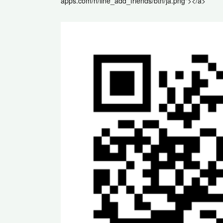
apps.com/n/line_add_friends/btn/ja.png"></a>