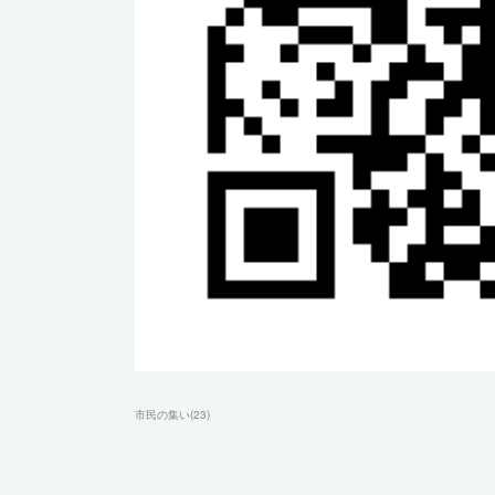
市民の集い
(
23
)