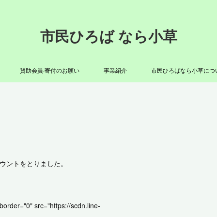
市民ひろば なら小草
賛助会員·寄付のお願い
事業紹介
市民ひろばなら小草につ
カウントをとりました。
order="0" src="https://scdn.line-