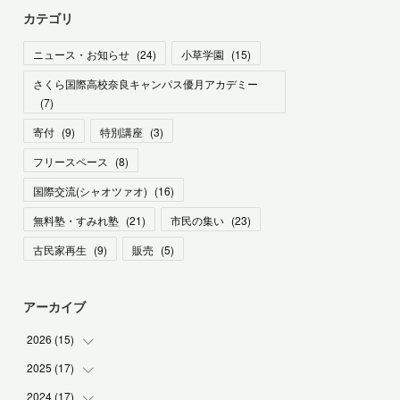
カテゴリ
ニュース・お知らせ
(
24
)
小草学園
(
15
)
さくら国際高校奈良キャンパス優月アカデミー
(
7
)
寄付
(
9
)
特別講座
(
3
)
フリースペース
(
8
)
国際交流(シャオツァオ)
(
16
)
無料塾・すみれ塾
(
21
)
市民の集い
(
23
)
古民家再生
(
9
)
販売
(
5
)
アーカイブ
2026
(
15
)
2025
(
17
(
1
)
)
(
1
)
2024
(
17
(
2
)
)