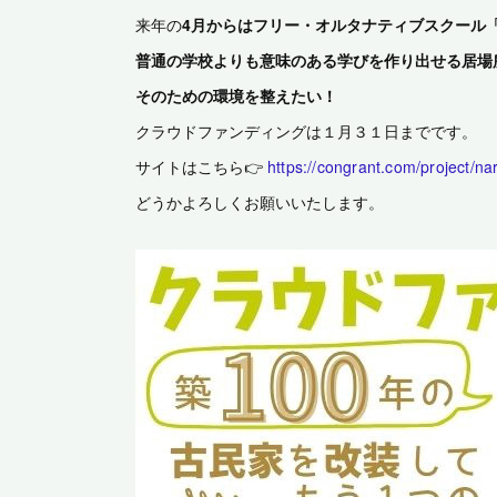
来年の
4月からはフリー・オルタナティブスクール
普通の学校よりも意味のある学びを作り出せる居場
そのための環境を整えたい！
クラウドファンディングは１月３１日までです。
サイトはこちら👉
https://congrant.com/project/n
どうかよろしくお願いいたします。