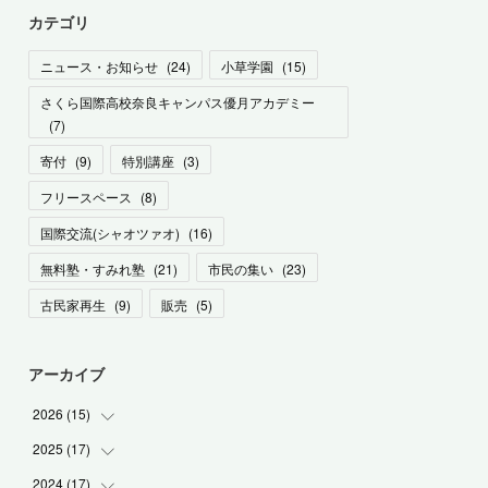
カテゴリ
ニュース・お知らせ
(
24
)
小草学園
(
15
)
さくら国際高校奈良キャンパス優月アカデミー
(
7
)
寄付
(
9
)
特別講座
(
3
)
フリースペース
(
8
)
国際交流(シャオツァオ)
(
16
)
無料塾・すみれ塾
(
21
)
市民の集い
(
23
)
古民家再生
(
9
)
販売
(
5
)
アーカイブ
2026
(
15
)
2025
(
17
(
1
)
)
(
1
)
2024
(
17
(
2
)
)