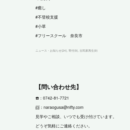
#癒し
#不登校支援
#小草
#フリースクール 奈良市
ニュース・お知らせ
(
24
)
寄付
(
9
)
古民家再生
(
9
)
【問い合わせ先】
☎️：0742-81-7721
📨：naraogusa@nifty.com
見学やご相談、いつでも受け付けています。
どうぞ気軽にご連絡ください。