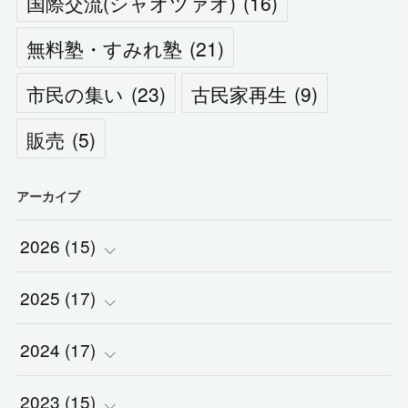
国際交流(シャオツァオ)
(
16
)
無料塾・すみれ塾
(
21
)
市民の集い
(
23
)
古民家再生
(
9
)
販売
(
5
)
アーカイブ
2026
(
15
)
2025
(
(
17
1
)
)
2024
(
(
17
2
)
)
(
1
)
2023
(
(
15
2
)
)
(
1
)
(
3
)