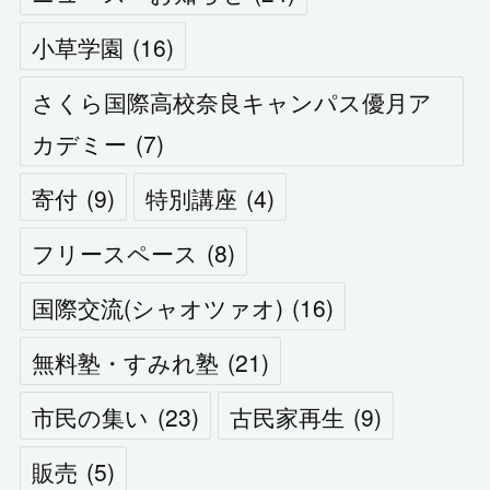
小草学園
(
16
)
さくら国際高校奈良キャンパス優月ア
カデミー
(
7
)
寄付
(
9
)
特別講座
(
4
)
フリースペース
(
8
)
国際交流(シャオツァオ)
(
16
)
無料塾・すみれ塾
(
21
)
市民の集い
(
23
)
古民家再生
(
9
)
販売
(
5
)