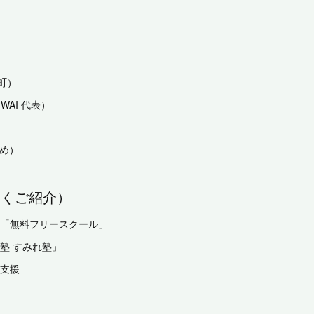
路町）
WAI 代表）
すめ）
しくご紹介）
の「無料フリースクール」
塾 すみれ塾」
・支援
。