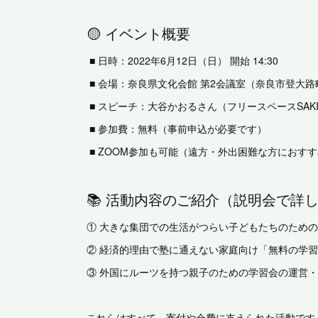
🟡 イベント概要
■ 日時：2022年6月12日（日） 開始 14:30
■ 会場：奈良県文化会館 第2会議室（奈良市登大
■ スピーチ：大谷かおるさん（フリースペースSAKI
■ 参加費：無料（事前申込が必要です）
■ ZOOM参加も可能（遠方・外出困難な方におす
📚 活動内容のご紹介（説明会で詳
① 大きな集団での生活がつらい子どもたちのため
② 経済的理由で塾に通えない家庭向け「無料の学習
③ 外国にルーツを持つ親子のための学習会の運営
これらはすべて、寄付や会費に支えられた活動です