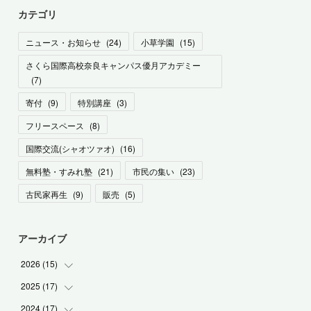
カテゴリ
ニュース・お知らせ
(
24
)
小草学園
(
15
)
さくら国際高校奈良キャンパス優月アカデミー
(
7
)
寄付
(
9
)
特別講座
(
3
)
フリースペース
(
8
)
国際交流(シャオツァオ)
(
16
)
無料塾・すみれ塾
(
21
)
市民の集い
(
23
)
古民家再生
(
9
)
販売
(
5
)
アーカイブ
2026
(
15
)
2025
(
17
(
1
)
)
(
1
)
2024
(
17
(
2
)
)