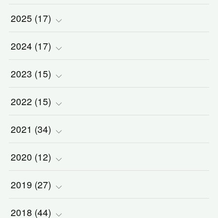
2025
(
(
17
2
)
)
2024
(
(
17
2
)
)
(
1
)
2023
(
(
15
2
)
)
(
1
)
(
1
)
2022
(
(
15
3
)
)
(
5
)
(
1
)
(
3
)
2021
(
(
34
2
)
)
(
1
)
(
1
)
(
2
)
(
3
)
2020
(
(
12
2
)
)
(
2
)
(
1
)
(
5
)
(
3
)
(
5
)
2019
(
(
27
1
)
)
(
1
)
(
1
)
(
2
)
(
2
)
(
5
)
(
2
)
2018
(
(
44
4
)
)
(
1
)
(
7
)
(
3
)
(
3
)
(
1
)