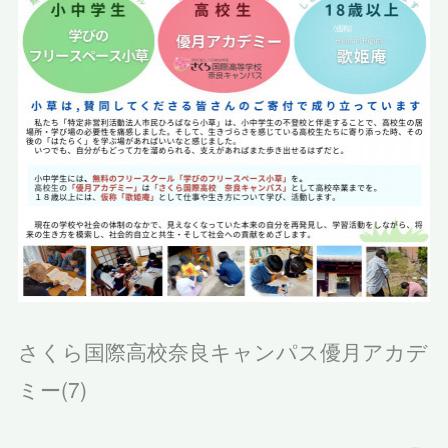
さくら国際高校奈良キャンパス優月アカデ
ミー
(
7
)